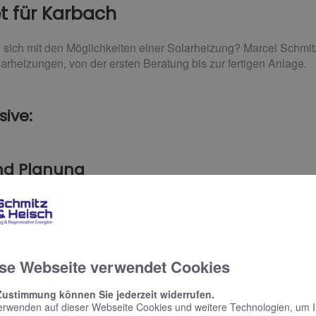
 für Karbach
 sich mit den Möglichkeiten einer Solarheizung? Marcel Schmit
larheizungen, von der ersten Beratung bis zur fertigen Anlage.
sive:
nd Planung
ht nicht aus – sie sollte immer mit einer Heizungsanlage kombi
 Sie zu Ihren Kombinationsmöglichkeiten mit Öl-, Gas- und Hol
handene Heizungsanlagen.
n der BEG
se Webseite verwendet Cookies
Gebäude (BEG) erhalten Sie eine Förderung, wenn Ihre solarthe
Zustimmung können Sie jederzeit widerrufen.
erwenden auf dieser Webseite Cookies und weitere Technologien, um 
 einer konventionellen Heizung kombiniert wird. Wir beraten Si