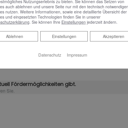
estmögliches Nutzungserlebnis zu bieten. Sie können das Setzen von
es auch ablehnen und unsere Seite nur mit den technisch notwendige
aufstellung
es nutzen. Weitere Informationen, sowie eine detaillierte Übersicht der
es und eingesetzten Technologien finden Sie in unserer
sanlage mit einer solarthermischen Anlage kombiniert werden 
schutzerklärung
. Sie können Ihre
Einstellungen
jederzeit ändern.
ur die Arbeiten, die nötig sind, und profitieren von langlebiger Q
Ablehnen
Ablehnen
Einstellungen
Akzeptieren
 zuverlässige Installation
iten, wenn möglich, mit Partnerunternehmen. So haben Sie eine
Datenschutz
Impressum
d termingerechte Ausführung aller Arbeiten verlassen.
uell Fördermöglichkeiten gibt.
ren Sie.