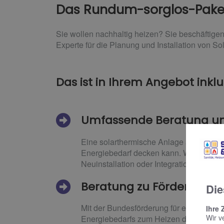
Das Rundum-sorglos-Paket
Sie wollen nachhaltig heizen? Sie beschäftigen
Experte für die Planung und Installation von So
Das ist in Ihrem Angebot inklu
Umfassende Beratung u
Eine solarthermische Anlage allein reic
Energiebedarf decken kann. Wir beraten
Neuinstallation oder Integration in vor
Beratung zu Fördermittel
Die
Mit der Bundesförderung für effiziente 
Ihre 
Wir v
Energiebedarfs zum Heizen deckt und mit