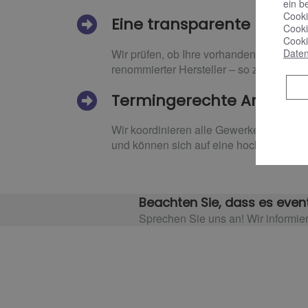
ein b
Cooki
Eine transparente Kosten
Cooki
Cooki
Wir prüfen, ob Ihre vorhandene Heizung
Daten
renommierter Hersteller – so zahlen Sie n
Termingerechte Arbeit und
Wir koordinieren alle Gewerke und arbe
und können sich auf eine hochwertige un
Beachten Sie, dass es event
Sprechen Sie uns an! Wir informie