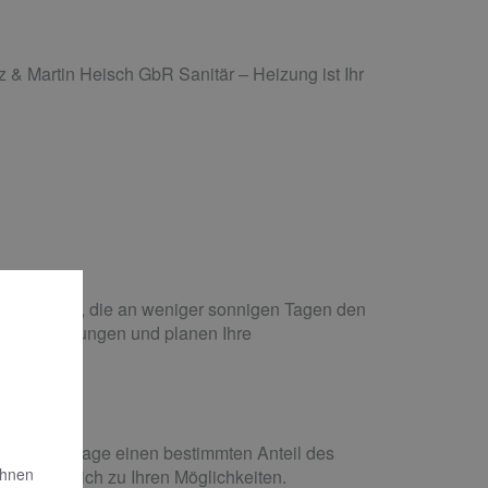
z & Martin Heisch GbR Sanitär – Heizung ist Ihr
niert werden, die an weniger sonnigen Tagen den
zpelletheizungen und planen Ihre
rmische Anlage einen bestimmten Anteil des
Ihnen
e ausführlich zu Ihren Möglichkeiten.