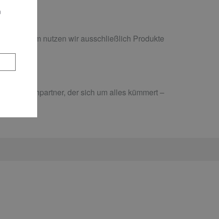
n
kann. Zudem nutzen wir ausschließlich Produkte
ualität.
n Ansprechpartner, der sich um alles kümmert –