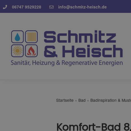
06747 9529228
info@schmitz-heisch.de
Startseite
»
Bad
»
Badinspiration & Mus
Komfort-Bad 8