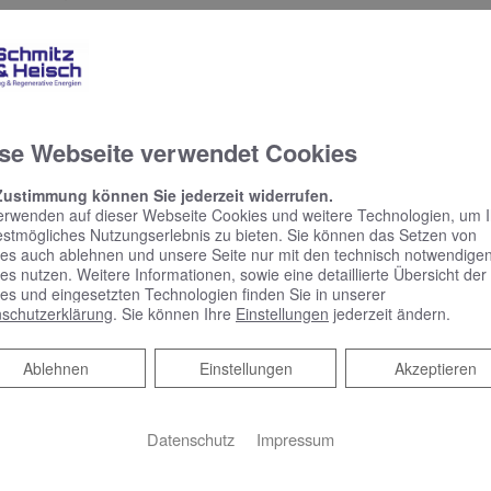
VIGOUR derby style Einhand-Waschtischarmarur mit V-Ausla
VIGOUR derby LED-Lichtspiegel, 140 x 80 cm, 4-seitig hinter
VIGOUR derby Hochschrank, 168 x 40 x 60 cm, Weiß Hochg
se Webseite verwendet Cookies
C-ANLAGE
Zustimmung können Sie jederzeit widerrufen.
VIGOUR derby Wand-Tiefspül-WC ohne Spülrand, verdeckte 
erwenden auf dieser Webseite Cookies und weitere Technologien, um 
estmögliches Nutzungserlebnis zu bieten. Sie können das Setzen von
PflegePLUS und Schallschutzset
es auch ablehnen und unsere Seite nur mit den technisch notwendige
VIGOUR derby WC-Sitz mit abnehmbaren Edelstahlscharnier
es nutzen. Weitere Informationen, sowie eine detaillierte Übersicht der
weiß
es und eingesetzten Technologien finden Sie in unserer
schutzerklärung
. Sie können Ihre
Einstellungen
jederzeit ändern.
CONEL WC-Element VIS für Trockenbau mit Wandhalter, 11
VIGOUR AI Betätigungsplatte für 2-Mengen-Spültechnik, sei
Ablehnen
Ablehnen
Einstellungen
Akzeptieren
ADHEIZKÖRPER
Datenschutz
Impressum
COSMO Wien Bad- und Designheizkörper, 175,3 x 60 cm, R